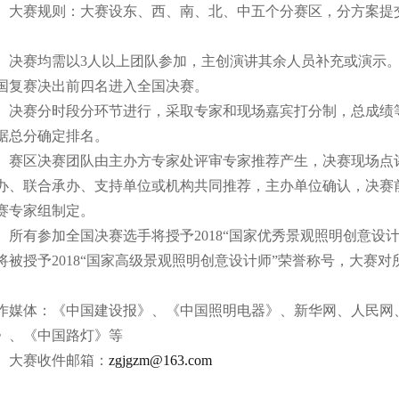
大赛规则：大赛设东、西、南、北、中五个分赛区，分方案提
。
决赛均需以3人以上团队参加，主创演讲其余人员补充或演示
国复赛决出前四名进入全国决赛。
决赛分时段分环节进行，采取专家和现场嘉宾打分制，总成绩等
据总分确定排名。
赛区决赛团队由主办方专家处评审专家推荐产生，决赛现场点
办、联合承办、支持单位或机构共同推荐，主办单位确认，决赛
赛专家组制定。
所有参加全国决赛选手将授予2018“国家优秀景观照明创意设
将被授予2018“国家高级景观照明创意设计师”荣誉称号，大赛
。
作媒体：《中国建设报》、《中国照明电器》、新华网、人民网
》、《中国路灯》等
大赛收件邮箱：
zgjgzm@163.com