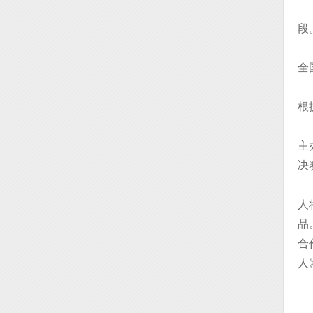
段
全
根
主
决
人
品
合
人